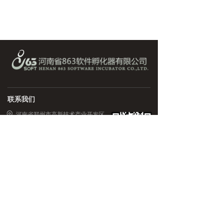
联系我们
河南省郑州市高新技术产业开发区
翠竹街6号国家863中部软件园
0371-67985500
xuegq@863soft.com.cn
微信公众号
版权所有 ©
河南省863软件孵化器有限公司
豫ICP备14017015号-12
本网站由阿里云提供云计算及安全服务