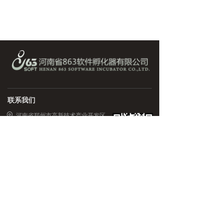
联系我们
河南省郑州市高新技术产业开发区
翠竹街6号国家863中部软件园
0371-67985500
xuegq@863soft.com.cn
微信公众号
版权所有 ©
河南省863软件孵化器有限公司
豫ICP备14017015号-12
本网站由阿里云提供云计算及安全服务